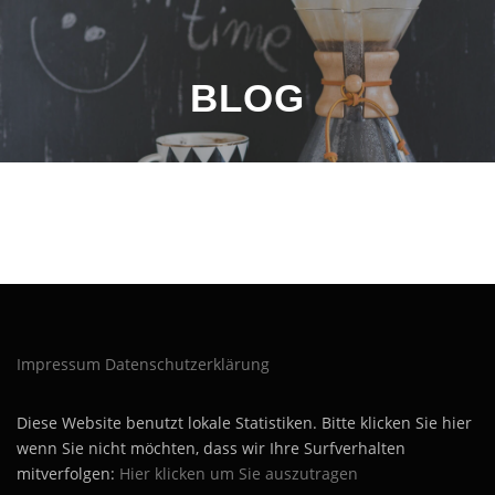
Direkt
zum
Inhalt
BLOG
Impressum
Datenschutzerklärung
Diese Website benutzt lokale Statistiken. Bitte klicken Sie hier
wenn Sie nicht möchten, dass wir Ihre Surfverhalten
mitverfolgen:
Hier klicken um Sie auszutragen