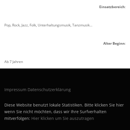
Einsatzbereich
:
Pop, Rock, Jazz, Folk, Unterhaltungsmusik, Tanzmusik…
Alter Beginn
:
Ab 7 Jahren
Impressum
Datenschutzerklärung
Diese Website benutzt lokale Statistiken. Bitte klicken Sie hier
wenn Sie nicht möchten, dass wir Ihre Surfverhalten
mitverfolgen:
Hier klicken um Sie auszutragen